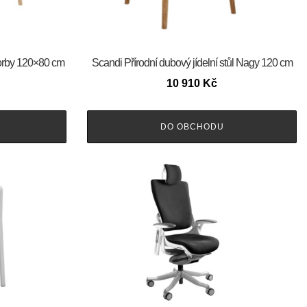
 Corby 120×80 cm
Scandi Přírodní dubový jídelní stůl Nagy 120 cm
10 910
Kč
DO OBCHODU