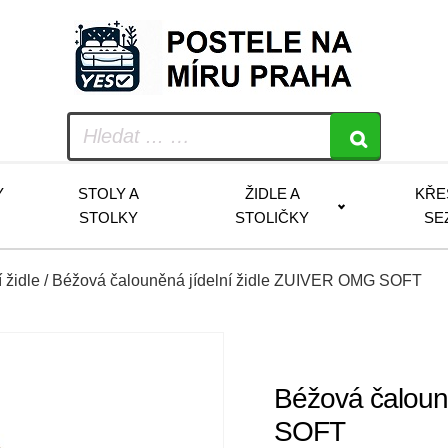
Y
STOLY A
ŽIDLE A
KŘE
STOLKY
STOLIČKY
SE
í židle
/ Béžová čalouněná jídelní židle ZUIVER OMG SOFT
Béžová čaloun
SOFT