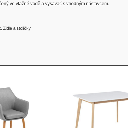
očený ve vlažné vodě a vysavač s vhodným nástavcem.
k
,
Židle a stoličky