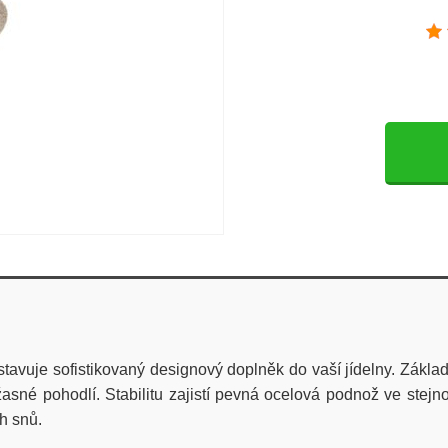
vuje sofistikovaný designový doplněk do vaší jídelny. Základn
žasné pohodlí. Stabilitu zajistí pevná ocelová podnož ve stej
h snů.