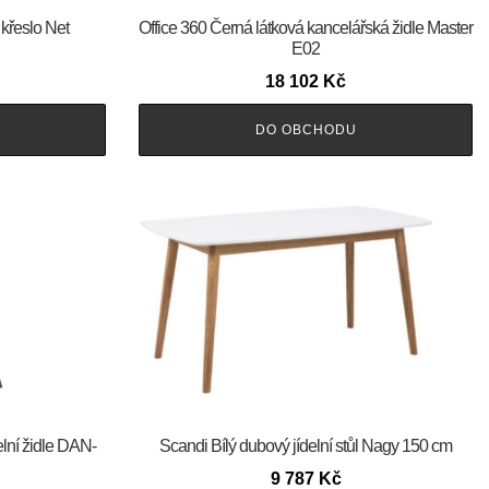
 křeslo Net
Office 360 Černá látková kancelářská židle Master
E02
18 102
Kč
DO OBCHODU
elní židle DAN-
Scandi Bílý dubový jídelní stůl Nagy 150 cm
9 787
Kč