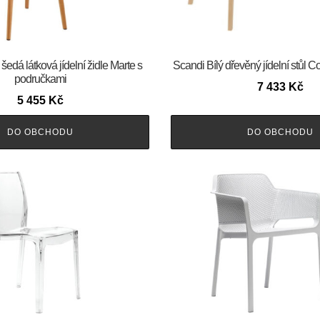
šedá látková jídelní židle Marte s
Scandi Bílý dřevěný jídelní stůl
područkami
7 433
Kč
5 455
Kč
DO OBCHODU
DO OBCHODU