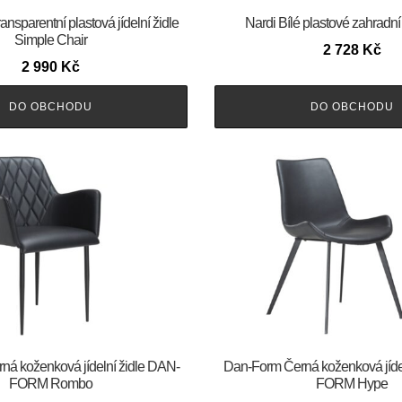
sparentní plastová jídelní židle
Nardi Bílé plastové zahradní
Simple Chair
2 728
Kč
2 990
Kč
DO OBCHODU
DO OBCHODU
Černá koženková jídelní židle DAN-
​​​​​Dan-Form Černá koženková jíd
FORM Rombo
FORM Hype