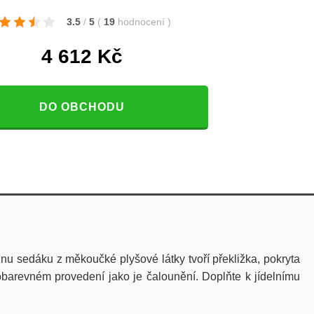
3.5
/
5
(
19
hodnocení
)
4 612
Kč
DO OBCHODU
u sedáku z měkoučké plyšové látky tvoří překližka, pokryta
nobarevném provedení jako je čalounění. Doplňte k jídelnímu