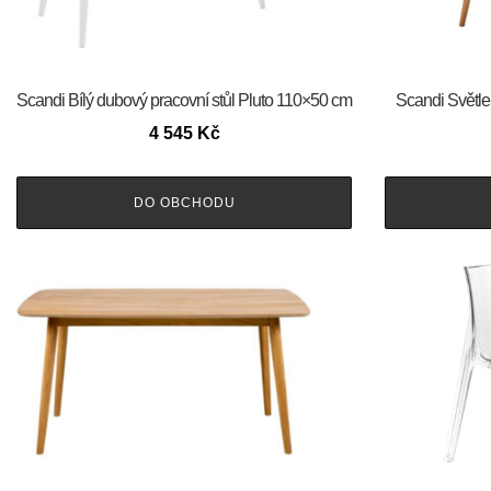
Scandi Bílý dubový pracovní stůl Pluto 110×50 cm
Scandi Světle 
4 545
Kč
DO OBCHODU