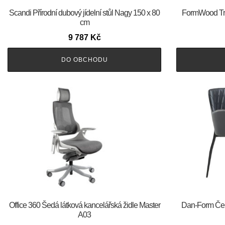
Scandi Přírodní dubový jídelní stůl Nagy 150 x 80
FormWood Tran
cm
9 787
Kč
DO OBCHODU
Office 360 Šedá látková kancelářská židle Master
​​​​​Dan-Form 
A03