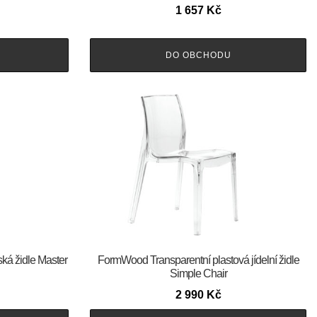
1 657
Kč
DO OBCHODU
ská židle Master
FormWood Transparentní plastová jídelní židle
Simple Chair
2 990
Kč