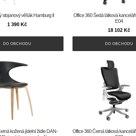
ý stojanový věšák Hamburg II
Office 360 Šedá látková kancelář
E04
1 390
Kč
18 102
Kč
DO OBCHODU
DO OBCHODU
m Černá kožená jídelní židle DAN-
Office 360 Černá látková kancelář