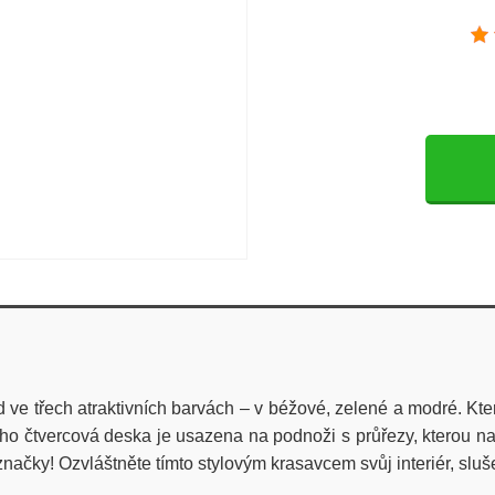
e třech atraktivních barvách – v béžové, zelené a modré. 
eho čtvercová deska je usazena na podnoži s průřezy, kterou 
načky! Ozvláštněte tímto stylovým krasavcem svůj interiér, sluš