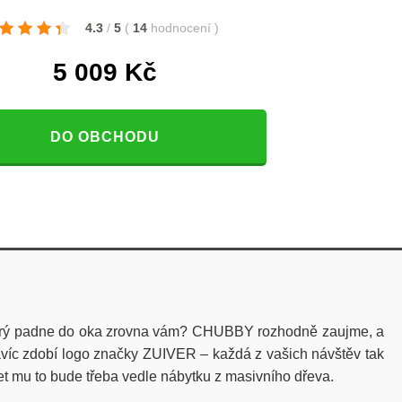
4.3
/
5
(
14
hodnocení
)
5 009
Kč
DO OBCHODU
Který padne do oka zrovna vám? CHUBBY rozhodně zaujme, a
navíc zdobí logo značky ZUIVER – každá z vašich návštěv tak
et mu to bude třeba vedle nábytku z masivního dřeva.