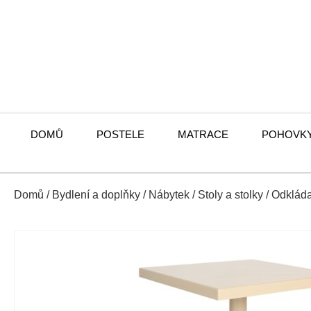
DOMŮ
POSTELE
MATRACE
POHOVK
Domů
/
Bydlení a doplňky
/
Nábytek
/
Stoly a stolky
/
Odkláda