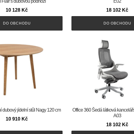
Flair s dubovou podnoží
E02
10 128
Kč
18 102
Kč
DO OBCHODU
DO OBCHODU
í dubový jídelní stůl Nagy 120 cm
Office 360 Šedá látková kancelář
A03
10 910
Kč
18 102
Kč