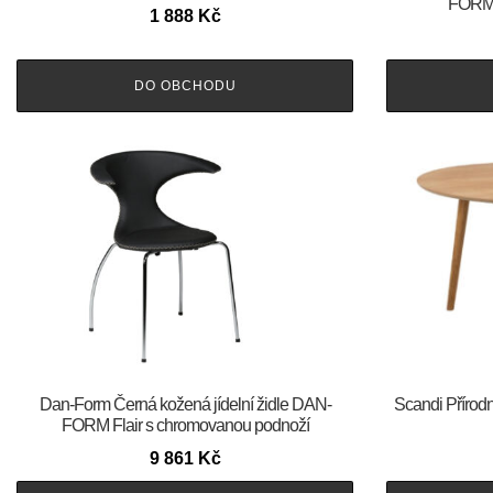
FORM 
1 888
Kč
DO OBCHODU
​​​​​Dan-Form Černá kožená jídelní židle DAN-
Scandi Přírodn
FORM Flair s chromovanou podnoží
9 861
Kč