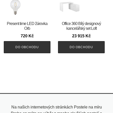
Present time LED žárovka
Office 360 Bílý designový
Orb
kancelářský set Loft
720
Kč
23 915
Kč
DO OBCHODU
DO OBCHODU
Na našich internetových stránkách Postele na míru