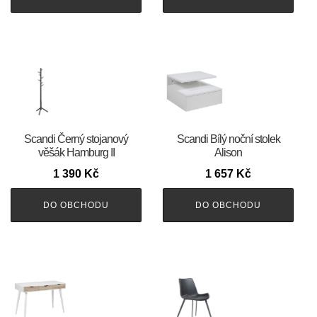
Scandi Černý stojanový
Scandi Bílý noční stolek
věšák Hamburg II
Alison
1 390
Kč
1 657
Kč
DO OBCHODU
DO OBCHODU