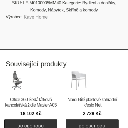
SKU:
LF-M0100005MM40
Kategorie:
Bydlení a doplňky
,
Komody
,
Nábytek
,
Skříně a komody
Výrobce:
Kave Home
Související produkty
Office 360 Šedá látková
Nardi Bílé plastové zahradní
kancelářská židle Master A03
křeslo Net
18 102
Kč
2 728
Kč
DO OBCHODU
DO OBCHODU