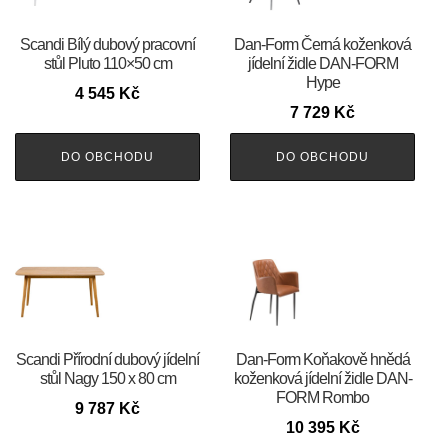
Scandi Bílý dubový pracovní
​​​​​Dan-Form Černá koženková
stůl Pluto 110×50 cm
jídelní židle DAN-FORM
Hype
4 545
Kč
7 729
Kč
DO OBCHODU
DO OBCHODU
Scandi Přírodní dubový jídelní
​​​​​Dan-Form Koňakově hnědá
stůl Nagy 150 x 80 cm
koženková jídelní židle DAN-
FORM Rombo
9 787
Kč
10 395
Kč