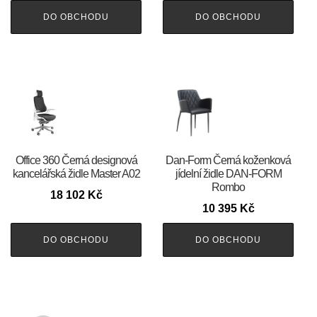
DO OBCHODU
DO OBCHODU
Office 360 Černá designová
​​​​​Dan-Form Černá koženková
kancelářská židle Master A02
jídelní židle DAN-FORM
Rombo
18 102
Kč
10 395
Kč
DO OBCHODU
DO OBCHODU