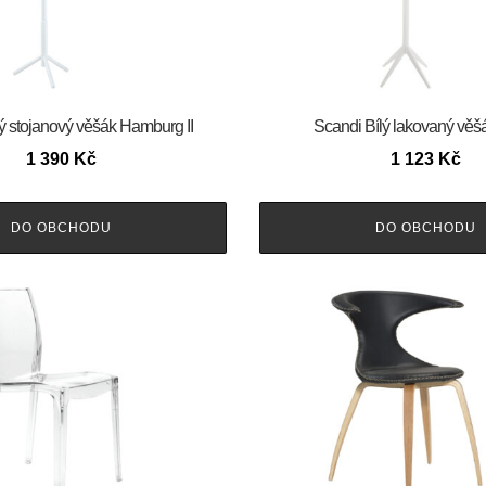
ý stojanový věšák Hamburg II
Scandi Bílý lakovaný vě
1 390
Kč
1 123
Kč
DO OBCHODU
DO OBCHODU