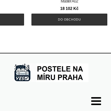
Master A02
18 102
Kč
DO OBCHODU