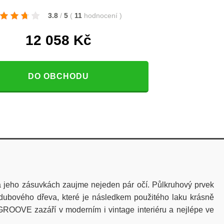
3.8
/
5
(
11
hodnocení
)
12 058
Kč
DO OBCHODU
jeho zásuvkách zaujme nejeden pár očí. Půlkruhový prvek
 dubového dřeva, které je následkem použitého laku krásně
 GROOVE zazáří v moderním i vintage interiéru a nejlépe ve