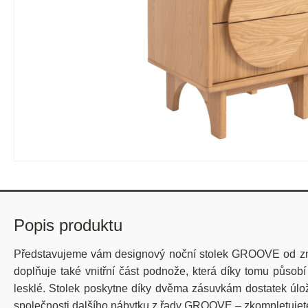
Popis produktu
Představujeme vám designový noční stolek GROOVE od zna
doplňuje také vnitřní část podnože, která díky tomu půso
lesklé. Stolek poskytne díky dvěma zásuvkám dostatek úlož
společnosti dalšího nábytku z řady GROOVE – zkompletujete