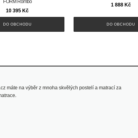
FORM Rombo
1 888
Kč
10 395
Kč
DO OBCHODU
DO OBCHODU
.cz máte na výběr z mnoha skvělých postelí a matrací za
matrace.