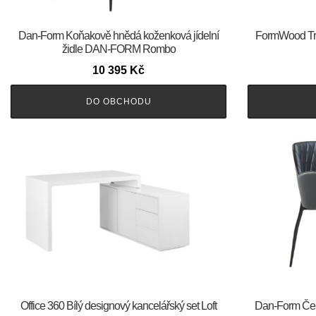
​​​​​Dan-Form Koňakově hnědá koženková jídelní
FormWood Tran
židle DAN-FORM Rombo
10 395
Kč
DO OBCHODU
Office 360 Bílý designový kancelářský set Loft
​​​​​Dan-Form 