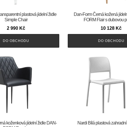
sparentní plastová jídelní židle
​​​​​Dan-Form Černá kožená jídel
Simple Chair
FORM Flair s dubovou p
2 990
Kč
10 128
Kč
DO OBCHODU
DO OBCHODU
Černá koženková jídelní židle DAN-
Nardi Bílá plastová zahradní