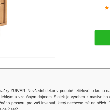
čky ZUIVER. Nevšední dekor v podobě reliéfového kruhu na 
bí lehkým a vzdušným dojmem. Stolek je vyroben z masivního
ného prostoru pro váš inventář, který nechcete mít na očích.
 celý set?