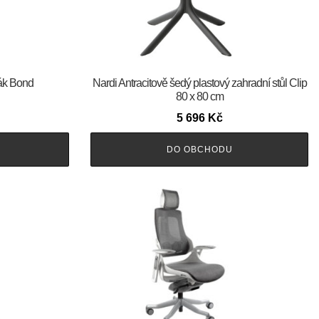
šák Bond
Nardi Antracitově šedý plastový zahradní stůl Clip
80 x 80 cm
5 696
Kč
DO OBCHODU