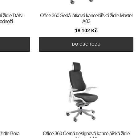
ní židle DAN-
Office 360 Šedá látková kancelářská židle Master
odnoží
A03
18 102
Kč
DO OBCHODU
 židle Bora
Office 360 Černá designová kancelářská židle