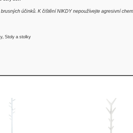
usných účinků. K čištění NIKDY nepoužívejte agresivní chemikál
ky
,
Stoly a stolky