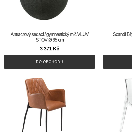
Antracitový sedací / gymnastický míč VLUV
Scandi Bíl
STOV Ø 65 cm
3 371
Kč
DO OBCHODU