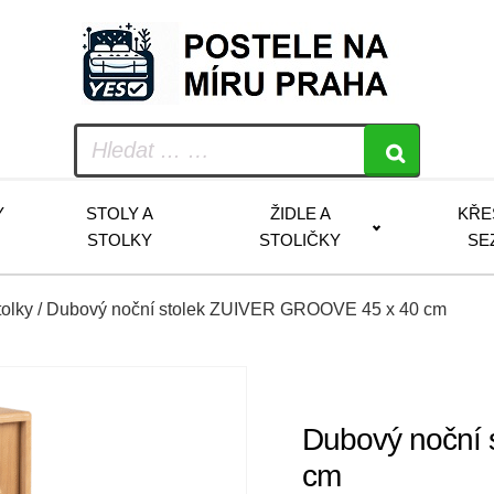
Y
STOLY A
ŽIDLE A
KŘE
STOLKY
STOLIČKY
SE
tolky
/ Dubový noční stolek ZUIVER GROOVE 45 x 40 cm
Dubový noční
cm