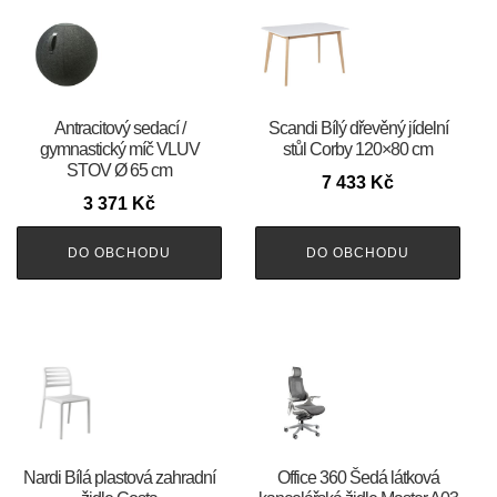
Antracitový sedací /
Scandi Bílý dřevěný jídelní
gymnastický míč VLUV
stůl Corby 120×80 cm
STOV Ø 65 cm
7 433
Kč
3 371
Kč
DO OBCHODU
DO OBCHODU
Nardi Bílá plastová zahradní
Office 360 Šedá látková