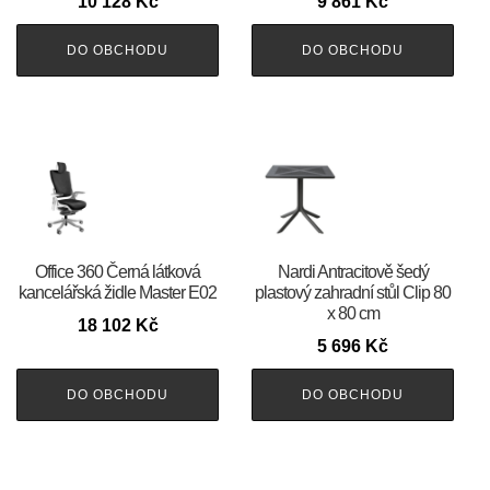
10 128
Kč
9 861
Kč
DO OBCHODU
DO OBCHODU
Office 360 Černá látková
Nardi Antracitově šedý
kancelářská židle Master E02
plastový zahradní stůl Clip 80
x 80 cm
18 102
Kč
5 696
Kč
DO OBCHODU
DO OBCHODU