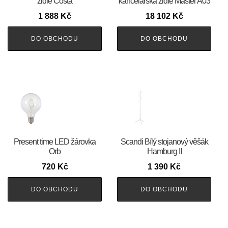
židle Costa
kancelářská židle Master A03
1 888
Kč
18 102
Kč
DO OBCHODU
DO OBCHODU
Present time LED žárovka
Scandi Bílý stojanový věšák
Orb
Hamburg II
720
Kč
1 390
Kč
DO OBCHODU
DO OBCHODU