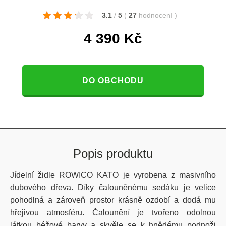
3.1
/
5
(
27
hodnocení
)
4 390
Kč
DO OBCHODU
Popis produktu
Jídelní židle ROWICO KATO je vyrobena z masivního
dubového dřeva. Díky čalouněnému sedáku je velice
pohodlná a zároveň prostor krásně ozdobí a dodá mu
hřejivou atmosféru. Čalounění je tvořeno odolnou
látkou béžové barvy a skvěle se k hnědému podnoži