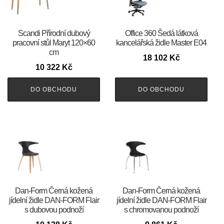
Scandi Přírodní dubový
Office 360 Šedá látková
pracovní stůl Maryt 120×60
kancelářská židle Master E04
cm
18 102
Kč
10 322
Kč
DO OBCHODU
DO OBCHODU
​​​​​Dan-Form Černá kožená
​​​​​Dan-Form Černá kožená
jídelní židle DAN-FORM Flair
jídelní židle DAN-FORM Flair
s dubovou podnoží
s chromovanou podnoží