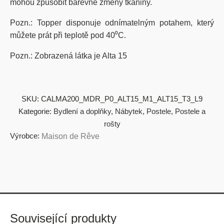
mohou způsobit barevné změny tkaniny.
Pozn.: Topper disponuje odnímatelným potahem, který
můžete prát při teplotě pod 40⁰C.
Pozn.: Zobrazená látka je Alta 15
SKU:
CALMA200_MDR_P0_ALT15_M1_ALT15_T3_L9
Kategorie:
Bydlení a doplňky
,
Nábytek
,
Postele
,
Postele a
rošty
Výrobce:
Maison de Rêve
Související produkty