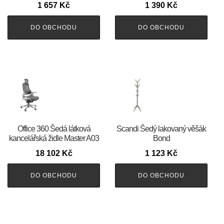
1 657
Kč
1 390
Kč
DO OBCHODU
DO OBCHODU
Office 360 Šedá látková
Scandi Šedý lakovaný věšák
kancelářská židle Master A03
Bond
18 102
Kč
1 123
Kč
DO OBCHODU
DO OBCHODU