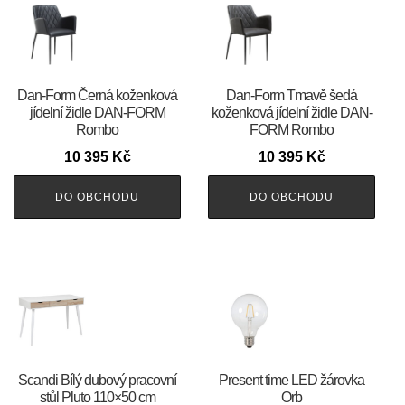
​​​​​Dan-Form Černá koženková
​​​​​Dan-Form Tmavě šedá
jídelní židle DAN-FORM
koženková jídelní židle DAN-
Rombo
FORM Rombo
10 395
Kč
10 395
Kč
DO OBCHODU
DO OBCHODU
Scandi Bílý dubový pracovní
Present time LED žárovka
stůl Pluto 110×50 cm
Orb