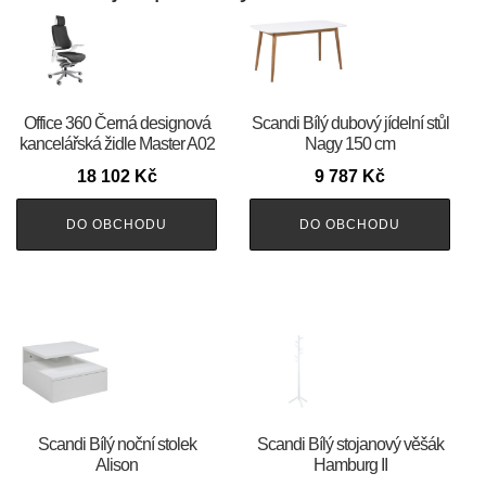
Office 360 Černá designová
Scandi Bílý dubový jídelní stůl
kancelářská židle Master A02
Nagy 150 cm
18 102
Kč
9 787
Kč
DO OBCHODU
DO OBCHODU
Scandi Bílý noční stolek
Scandi Bílý stojanový věšák
Alison
Hamburg II