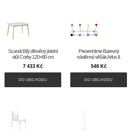
Scandi Bílý dřevěný jídelní
Present time Barevný
stůl Corby 120×80 cm
nástěnný věšák Arfus II.
7 433
Kč
546
Kč
DO OBCHODU
DO OBCHODU