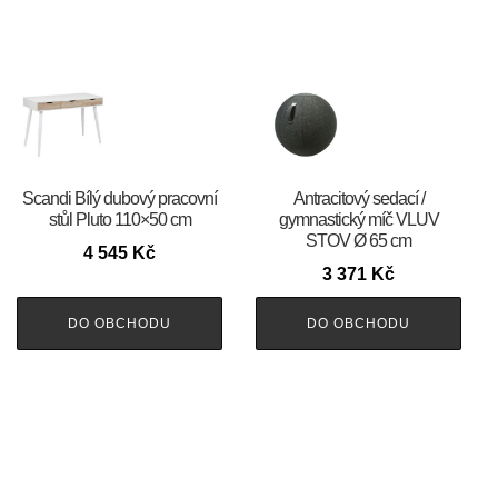
Scandi Bílý dubový pracovní
Antracitový sedací /
stůl Pluto 110×50 cm
gymnastický míč VLUV
STOV Ø 65 cm
4 545
Kč
3 371
Kč
DO OBCHODU
DO OBCHODU