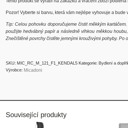
Tento produkt se vyrábí na zakázku a vrácení zboží podléhá
Pozor! Vyberte si barvu, která vám nejlépe vyhovuje a bude 
Tip: Celou pohovku doporučujeme čistit měkkým kartáčem.
použijte hedvábný papír a následně vlhkou měkkou houbu, kt
Znečištěné povrchy čistěte jemnými krouživými pohyby. Po od
SKU:
MIC_RC_M_121_F1_KENDAL5
Kategorie:
Bydlení a doplň
Výrobce:
Micadoni
Související produkty