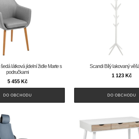
šedá látková jídelní židle Marte s
Scandi Bílý lakovaný vě
područkami
1 123
Kč
5 455
Kč
DO OBCHODU
DO OBCHODU