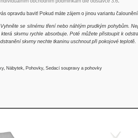
individuálním obchodním podmínkám dle odstavce 3.6
.
vás opravdu bavit! Pokud máte zájem o jinou variantu čalounění
 Vyhněte se silnému tření nebo náhlým prudkým pohybům. Nep
erá skvrnu rychle absorbuje. Poté můžete přistoupit k odstra
stranění skvrny nechte tkaninu uschnout při pokojové teplotě.
ky
,
Nábytek
,
Pohovky
,
Sedací soupravy a pohovky