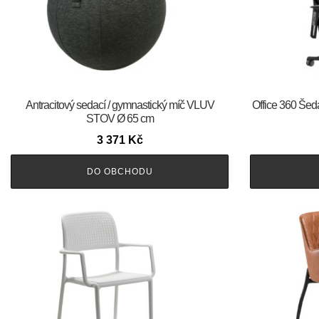
Antracitový sedací / gymnastický míč VLUV
Office 360 Šedá
STOV Ø 65 cm
3 371
Kč
DO OBCHODU