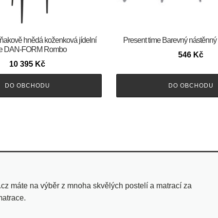
 Koňakově hnědá koženková jídelní
Present time Barevný nástěnný v
le DAN-FORM Rombo
546
Kč
10 395
Kč
DO OBCHODU
DO OBCHODU
.cz máte na výběr z mnoha skvělých postelí a matrací za
matrace.