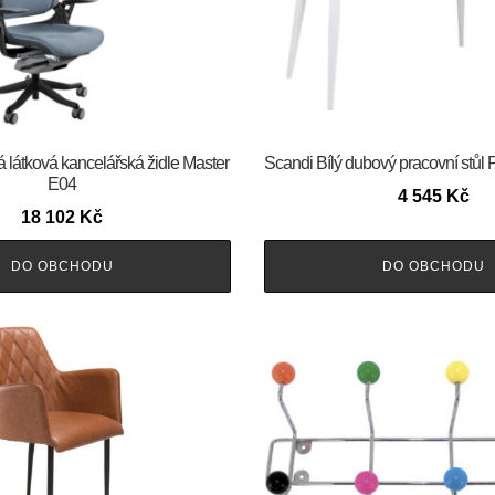
 látková kancelářská židle Master
Scandi Bílý dubový pracovní stůl
E04
4 545
Kč
18 102
Kč
DO OBCHODU
DO OBCHODU