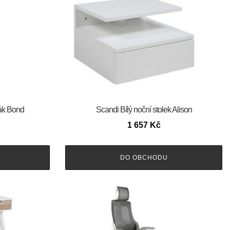
šák Bond
Scandi Bílý noční stolek Alison
1 657
Kč
DO OBCHODU