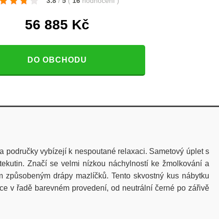
3.8
/
5
(
16
hodnocení
)
56 885
Kč
DO OBCHODU
 područky vybízejí k nespoutané relaxaci. Sametový úplet s
utin. Značí se velmi nízkou náchylností ke žmolkování a
ům způsobeným drápy mazlíčků. Tento skvostný kus nábytku
dce v řadě barevném provedení, od neutrální černé po zářivě