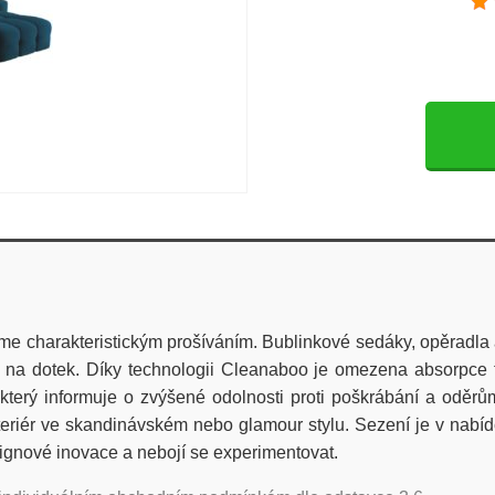
 charakteristickým prošíváním. Bublinkové sedáky, opěradla a
 dotek. Díky technologii Cleanaboo je omezena absorpce tek
který informuje o zvýšené odolnosti proti poškrábání a oděr
teriér ve skandinávském nebo glamour stylu. Sezení je v nabí
ignové inovace a nebojí se experimentovat.