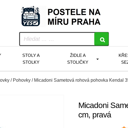
Y
STOLY A
ŽIDLE A
KŘE
STOLKY
STOLIČKY
SE
hovky
/
Pohovky
/ Micadoni Sametová rohová pohovka Kendal 3
Micadoni Same
cm, pravá