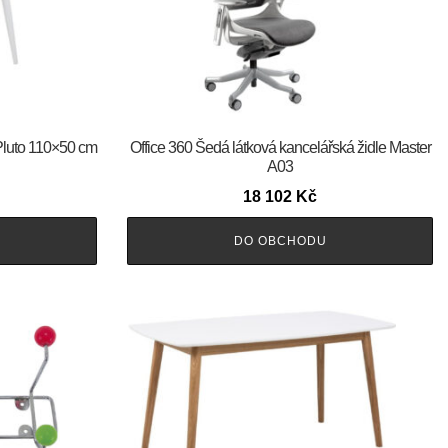
 Pluto 110×50 cm
Office 360 Šedá látková kancelářská židle Master
A03
18 102
Kč
DO OBCHODU