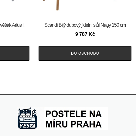
ěšák Arfus II.
Scandi Bílý dubový jídelní stůl Nagy 150 cm
9 787
Kč
DO OBCHODU