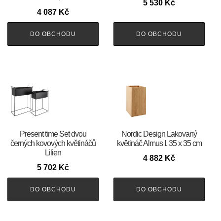
5 530
Kč
4 087
Kč
DO OBCHODU
DO OBCHODU
Present time Set dvou
Nordic Design Lakovaný
černých kovových květináčů
květináč Almus I. 35 x 35 cm
Lilien
4 882
Kč
5 702
Kč
DO OBCHODU
DO OBCHODU