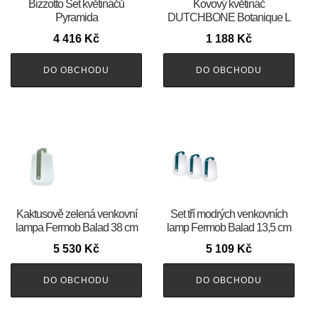
Bizzotto Set květináčů
Kovový květináč
Pyramida
DUTCHBONE Botanique L
4 416
Kč
1 188
Kč
DO OBCHODU
DO OBCHODU
Kaktusově zelená venkovní
Set tří modrých venkovních
lampa Fermob Balad 38 cm
lamp Fermob Balad 13,5 cm
5 530
Kč
5 109
Kč
DO OBCHODU
DO OBCHODU