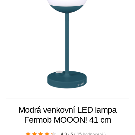
Modrá venkovní LED lampa
Fermob MOOON! 41 cm
4.3
/
5
(
15
hodnocení
)