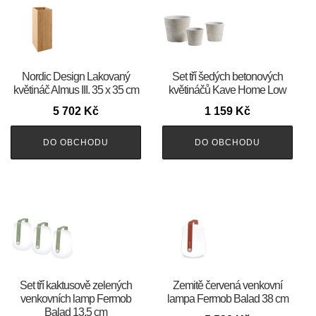
Nordic Design Lakovaný
Set tří šedých betonových
květináč Almus III. 35 x 35 cm
květináčů Kave Home Low
5 702
Kč
1 159
Kč
DO OBCHODU
DO OBCHODU
Set tří kaktusově zelených
Zemitě červená venkovní
venkovních lamp Fermob
lampa Fermob Balad 38 cm
Balad 13,5 cm