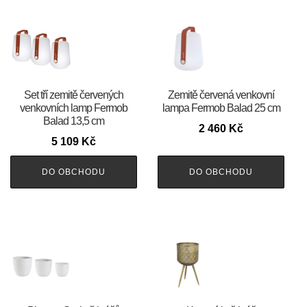
Set tří zemitě červených
Zemitě červená venkovní
venkovních lamp Fermob
lampa Fermob Balad 25 cm
Balad 13,5 cm
2 460
Kč
5 109
Kč
DO OBCHODU
DO OBCHODU