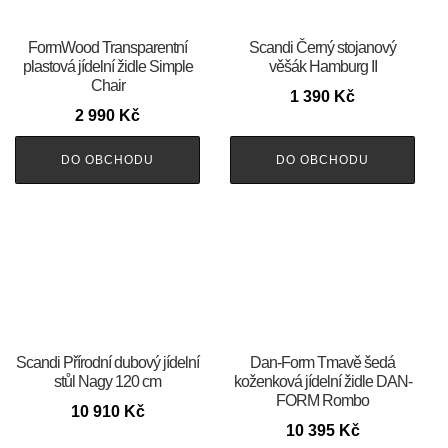
FormWood Transparentní
Scandi Černý stojanový
plastová jídelní židle Simple
věšák Hamburg II
Chair
1 390
Kč
2 990
Kč
DO OBCHODU
DO OBCHODU
Scandi Přírodní dubový jídelní
​​​​​Dan-Form Tmavě šedá
stůl Nagy 120 cm
koženková jídelní židle DAN-
FORM Rombo
10 910
Kč
10 395
Kč