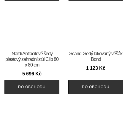
Nardi Antracitově šedý
Scandi Šedý lakovaný věšák
plastový zahradní stůl Clip 80
Bond
x 80 cm
1 123
Kč
5 696
Kč
DO OBCHODU
DO OBCHODU