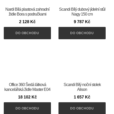
Nardi Bílá plastová zahradní
Scandi Bílý dubový jídelní stůl
židle Bora s područkami
Nagy 150 cm
2 128
Kč
9 787
Kč
DO OBCHODU
DO OBCHODU
Office 360 Šedá látková
Scandi Bílý noční stolek
kancelářská židle Master E04
Alison
18 102
Kč
1 657
Kč
DO OBCHODU
DO OBCHODU