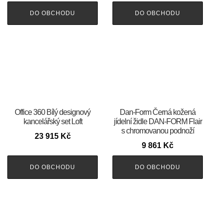
DO OBCHODU
DO OBCHODU
Office 360 Bílý designový
​​​​​Dan-Form Černá kožená
kancelářský set Loft
jídelní židle DAN-FORM Flair
s chromovanou podnoží
23 915
Kč
9 861
Kč
DO OBCHODU
DO OBCHODU