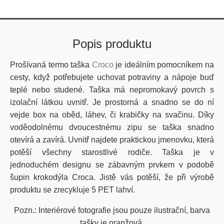
Popis produktu
Prošívaná termo taška
Croco
je ideálním pomocníkem na
cesty, když potřebujete uchovat potraviny a nápoje buď
teplé nebo studené.
Taška
má nepromokavý povrch s
izolační látkou uvnitř
.
Je
prostorná a snadno se do ní
vejde box na oběd, láhev, či krabičky na svačinu.
Díky
voděodolnému dvoucestnému zipu se t
aška snadno
otevírá a zavírá.
Uvnitř najdete praktickou jmenovku, která
potěší všechny starostlivé rodiče
.
Taška je v
jednoduchém designu se zábavným prvkem v podobě
šupin krokodýla Croca.
Jistě vás potěší, že při výrobě
produktu se zrecykluje 5 PET lahví.
Pozn.: Interiérové fotografie jsou pouze ilustrační, barva
tašky je oranžová.