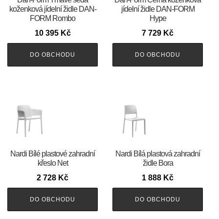
koženková jídelní židle DAN-
jídelní židle DAN-FORM
FORM Rombo
Hype
10 395
Kč
7 729
Kč
DO OBCHODU
DO OBCHODU
Nardi Bílé plastové zahradní
Nardi Bílá plastová zahradní
křeslo Net
židle Bora
2 728
Kč
1 888
Kč
DO OBCHODU
DO OBCHODU