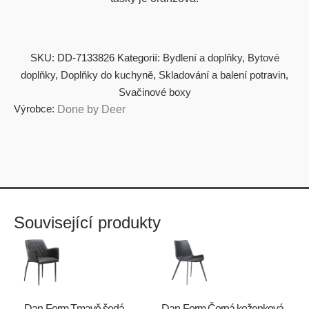
SKU:
DD-7133826
Kategorií:
Bydlení a doplňky
,
Bytové
doplňky
,
Doplňky do kuchyně
,
Skladování a balení potravin
,
Svačinové boxy
Výrobce:
Done by Deer
Související produkty
​​​​​Dan-Form Tmavě šedá
​​​​​Dan-Form Černá koženková