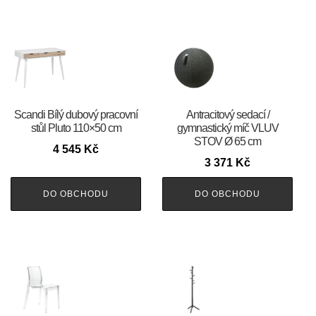
Scandi Bílý dubový pracovní
Antracitový sedací /
stůl Pluto 110×50 cm
gymnastický míč VLUV
STOV Ø 65 cm
4 545
Kč
3 371
Kč
DO OBCHODU
DO OBCHODU