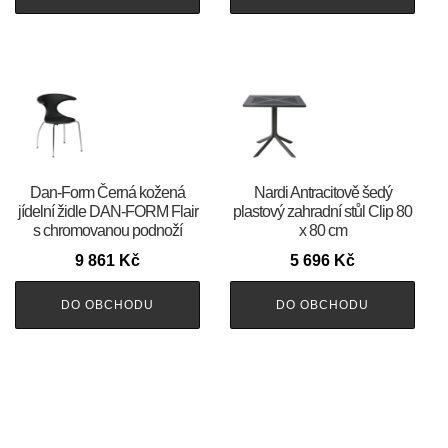
​​​​​Dan-Form Černá kožená
Nardi Antracitově šedý
jídelní židle DAN-FORM Flair
plastový zahradní stůl Clip 80
s chromovanou podnoží
x 80 cm
9 861
Kč
5 696
Kč
DO OBCHODU
DO OBCHODU