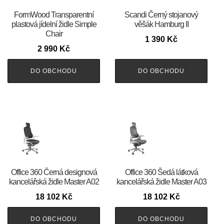
FormWood Transparentní
Scandi Černý stojanový
plastová jídelní židle Simple
věšák Hamburg II
Chair
1 390
Kč
2 990
Kč
DO OBCHODU
DO OBCHODU
Office 360 Černá designová
Office 360 Šedá látková
kancelářská židle Master A02
kancelářská židle Master A03
18 102
Kč
18 102
Kč
DO OBCHODU
DO OBCHODU