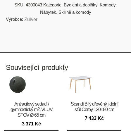
SKU:
4300043
Kategorie:
Bydlení a doplňky
,
Komody
,
Nábytek
,
Skříně a komody
Výrobce:
Zuiver
Související produkty
Antracitový sedací /
Scandi Bílý dřevěný jídelní
gymnastický míč VLUV
stůl Corby 120×80 cm
STOV Ø 65 cm
7 433
Kč
3 371
Kč