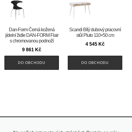
​​​​​Dan-Form Černá kožená
Scandi Bílý dubový pracovní
jídelní židle DAN-FORM Flair
stůl Pluto 110×50 cm
s chromovanou podnoží
4 545
Kč
9 861
Kč
DO OBCHODU
DO OBCHODU