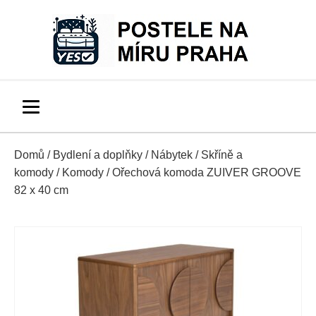
Domů
/
Bydlení a doplňky
/
Nábytek
/
Skříně a
komody
/
Komody
/ Ořechová komoda ZUIVER GROOVE
82 x 40 cm