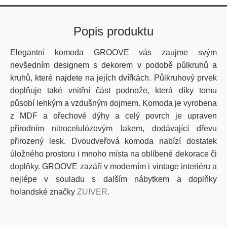
Popis produktu
Elegantní komoda GROOVE vás zaujme svým
nevšedním designem s dekorem v podobě půlkruhů a
kruhů, které najdete na jejích dvířkách. Půlkruhový prvek
doplňuje také vnitřní část podnože, která díky tomu
působí lehkým a vzdušným dojmem. Komoda je vyrobena
z MDF a ořechové dýhy a celý povrch je upraven
přírodním nitrocelulózovým lakem, dodávající dřevu
přirozený lesk. Dvoudveřová komoda nabízí dostatek
úložného prostoru i mnoho místa na oblíbené dekorace či
doplňky. GROOVE zazáří v moderním i vintage interiéru a
nejlépe v souladu s dalším nábytkem a doplňky
holandské značky
ZUIVER
.