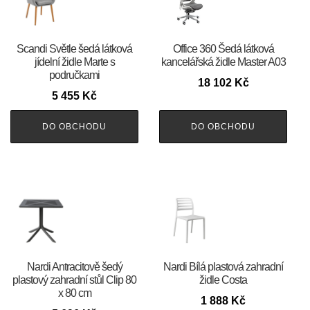
Scandi Světle šedá látková
Office 360 Šedá látková
jídelní židle Marte s
kancelářská židle Master A03
područkami
18 102
Kč
5 455
Kč
DO OBCHODU
DO OBCHODU
Nardi Antracitově šedý
Nardi Bílá plastová zahradní
plastový zahradní stůl Clip 80
židle Costa
x 80 cm
1 888
Kč