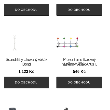
DO OBCHODU
DO OBCHODU
Scandi Bílý lakovaný věšák
Present time Barevný
Bond
nástěnný věšák Arfus II.
1 123
Kč
546
Kč
DO OBCHODU
DO OBCHODU