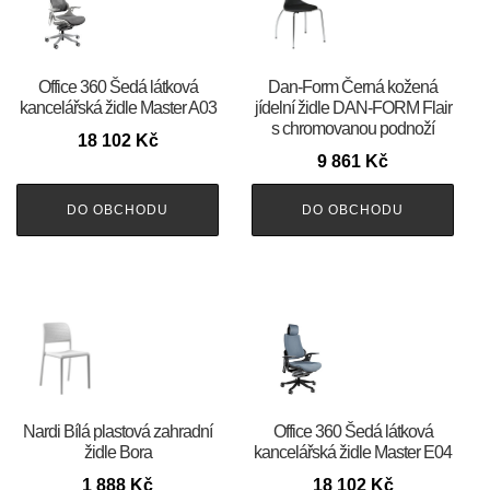
Office 360 Šedá látková
​​​​​Dan-Form Černá kožená
kancelářská židle Master A03
jídelní židle DAN-FORM Flair
s chromovanou podnoží
18 102
Kč
9 861
Kč
DO OBCHODU
DO OBCHODU
Nardi Bílá plastová zahradní
Office 360 Šedá látková
židle Bora
kancelářská židle Master E04
1 888
Kč
18 102
Kč