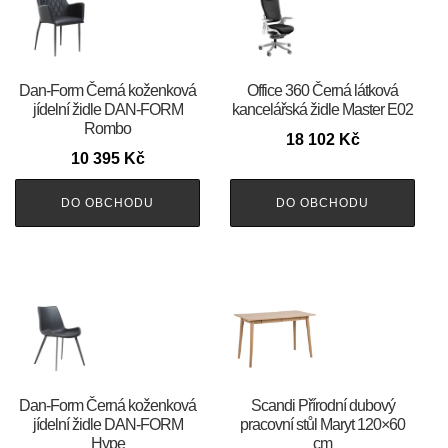
​​​​​Dan-Form Černá koženková
Office 360 Černá látková
jídelní židle DAN-FORM
kancelářská židle Master E02
Rombo
18 102
Kč
10 395
Kč
DO OBCHODU
DO OBCHODU
​​​​​Dan-Form Černá koženková
Scandi Přírodní dubový
jídelní židle DAN-FORM
pracovní stůl Maryt 120×60
Hype
cm