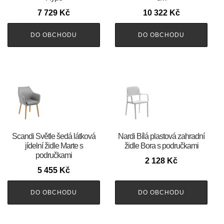
7 729
Kč
10 322
Kč
DO OBCHODU
DO OBCHODU
Scandi Světle šedá látková
Nardi Bílá plastová zahradní
jídelní židle Marte s
židle Bora s područkami
područkami
2 128
Kč
5 455
Kč
DO OBCHODU
DO OBCHODU