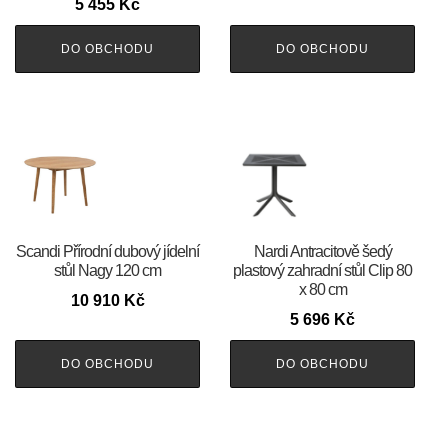
5 455
Kč
DO OBCHODU
DO OBCHODU
Scandi Přírodní dubový jídelní
Nardi Antracitově šedý
stůl Nagy 120 cm
plastový zahradní stůl Clip 80
x 80 cm
10 910
Kč
5 696
Kč
DO OBCHODU
DO OBCHODU