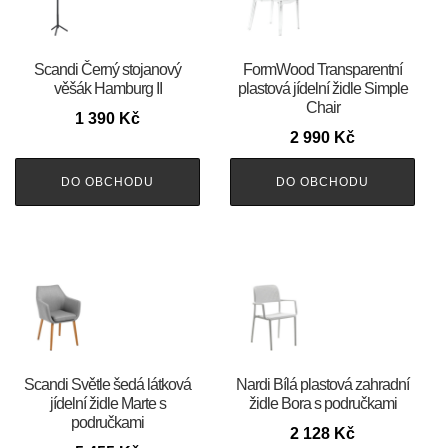
Scandi Černý stojanový
FormWood Transparentní
věšák Hamburg II
plastová jídelní židle Simple
Chair
1 390
Kč
2 990
Kč
DO OBCHODU
DO OBCHODU
Scandi Světle šedá látková
Nardi Bílá plastová zahradní
jídelní židle Marte s
židle Bora s područkami
područkami
2 128
Kč