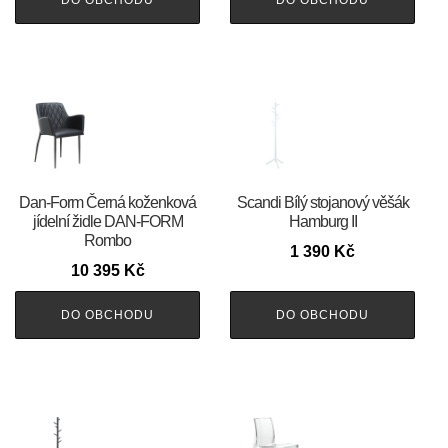
DO OBCHODU
DO OBCHODU
​​​​​Dan-Form Černá koženková
Scandi Bílý stojanový věšák
jídelní židle DAN-FORM
Hamburg II
Rombo
1 390
Kč
10 395
Kč
DO OBCHODU
DO OBCHODU