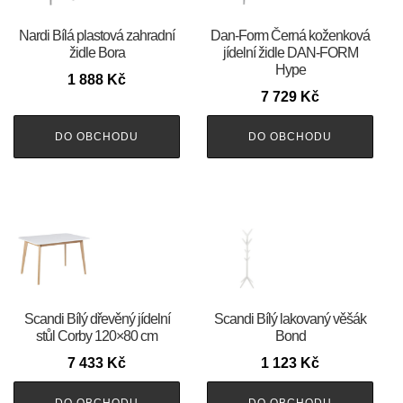
Nardi Bílá plastová zahradní
​​​​​Dan-Form Černá koženková
židle Bora
jídelní židle DAN-FORM
Hype
1 888
Kč
7 729
Kč
DO OBCHODU
DO OBCHODU
Scandi Bílý dřevěný jídelní
Scandi Bílý lakovaný věšák
stůl Corby 120×80 cm
Bond
7 433
Kč
1 123
Kč