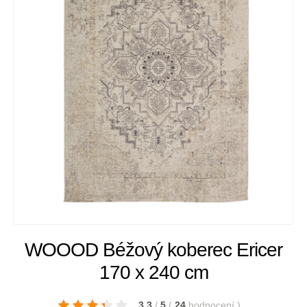
WOOOD Béžový koberec Ericer
170 x 240 cm
3.3
/
5
(
24
hodnocení
)