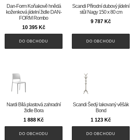
​​​​​Dan-Form Koňakově hnědá
Scandi Přírodní dubový jídelní
koženková jídelní židle DAN-
stůl Nagy 150 x 80 cm
FORM Rombo
9 787
Kč
10 395
Kč
DO OBCHODU
DO OBCHODU
Nardi Bílá plastová zahradní
Scandi Šedý lakovaný věšák
židle Bora
Bond
1 888
Kč
1 123
Kč
DO OBCHODU
DO OBCHODU