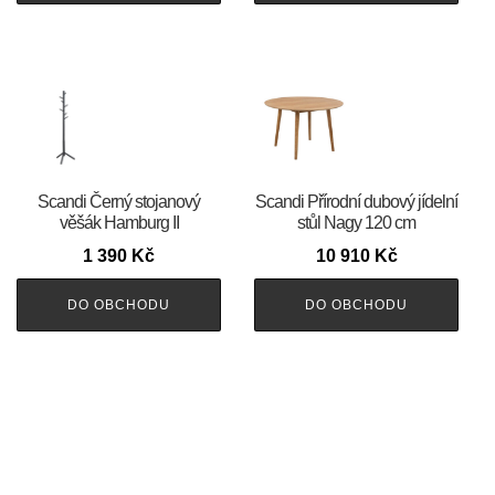
Scandi Černý stojanový
Scandi Přírodní dubový jídelní
věšák Hamburg II
stůl Nagy 120 cm
1 390
Kč
10 910
Kč
DO OBCHODU
DO OBCHODU