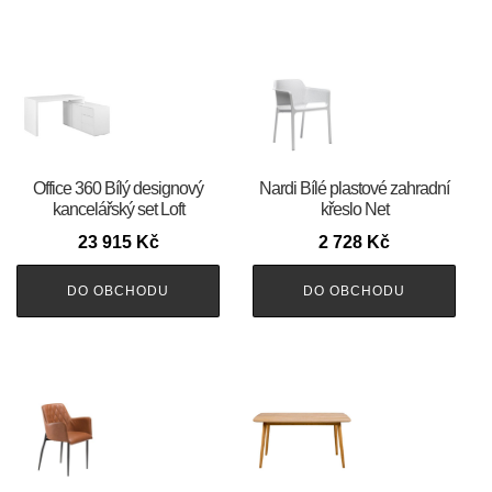
Office 360 Bílý designový
Nardi Bílé plastové zahradní
kancelářský set Loft
křeslo Net
23 915
Kč
2 728
Kč
DO OBCHODU
DO OBCHODU