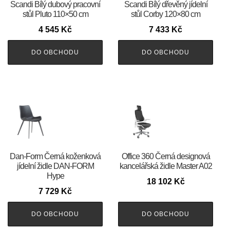
Scandi Bílý dubový pracovní
Scandi Bílý dřevěný jídelní
stůl Pluto 110×50 cm
stůl Corby 120×80 cm
4 545
Kč
7 433
Kč
DO OBCHODU
DO OBCHODU
​​​​​Dan-Form Černá koženková
Office 360 Černá designová
jídelní židle DAN-FORM
kancelářská židle Master A02
Hype
18 102
Kč
7 729
Kč
DO OBCHODU
DO OBCHODU