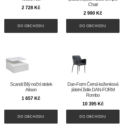
Chair
2 728
Kč
2 990
Kč
DO OBCHODU
DO OBCHODU
Scandi Bílý noční stolek
​​​​​Dan-Form Černá koženková
Alison
jídelní židle DAN-FORM
Rombo
1 657
Kč
10 395
Kč
DO OBCHODU
DO OBCHODU