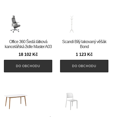
Office 360 Šedá látková
Scandi Bílý lakovaný věšák
kancelářská židle Master A03
Bond
18 102
Kč
1 123
Kč
DO OBCHODU
DO OBCHODU