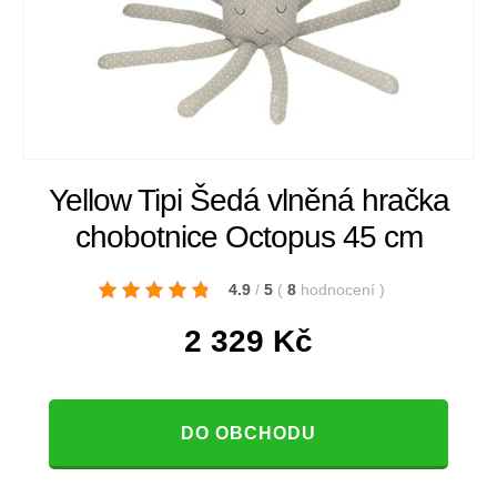
Yellow Tipi Šedá vlněná hračka
chobotnice Octopus 45 cm
4.9
/
5
(
8
hodnocení
)
2 329
Kč
DO OBCHODU