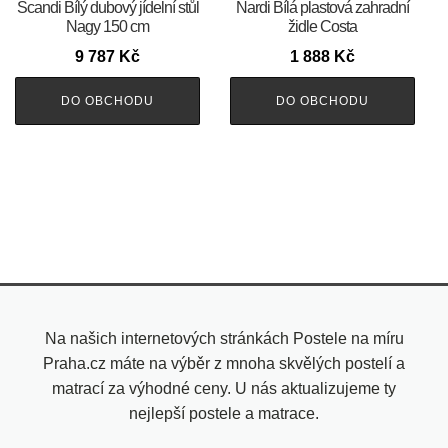
Scandi Bílý dubový jídelní stůl
Nardi Bílá plastová zahradní
Nagy 150 cm
židle Costa
9 787
Kč
1 888
Kč
DO OBCHODU
DO OBCHODU
Na našich internetových stránkách Postele na míru
Praha.cz máte na výběr z mnoha skvělých postelí a
matrací za výhodné ceny. U nás aktualizujeme ty
nejlepší postele a matrace.