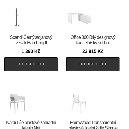
Scandi Černý stojanový
Office 360 Bílý designový
věšák Hamburg II
kancelářský set Loft
1 390
Kč
23 915
Kč
DO OBCHODU
DO OBCHODU
Nardi Bílé plastové zahradní
FormWood Transparentní
křeslo Net
plastová jídelní židle Simple