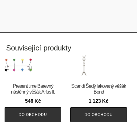
Související produkty
Present time Barevný
Scandi Šedý lakovaný věšák
nástěnný věšák Arfus II.
Bond
546
Kč
1 123
Kč
DO OBCHODU
DO OBCHODU