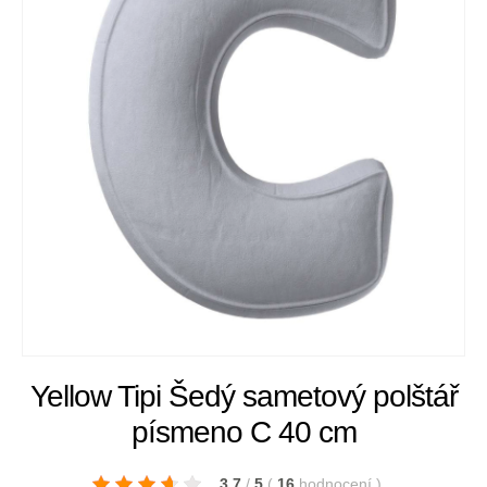
Yellow Tipi Šedý sametový polštář
písmeno C 40 cm
3.7
/
5
(
16
hodnocení
)