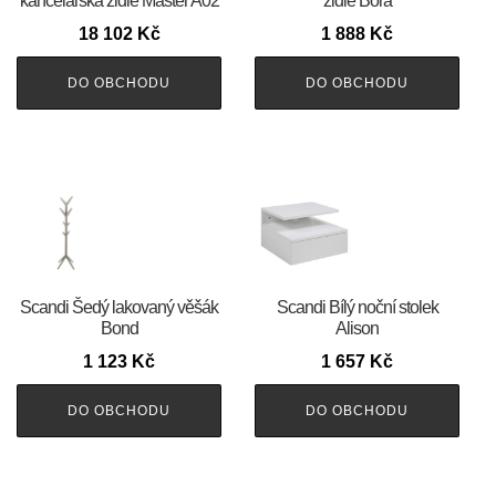
kancelářská židle Master A02
židle Bora
18 102
Kč
1 888
Kč
DO OBCHODU
DO OBCHODU
Scandi Šedý lakovaný věšák
Scandi Bílý noční stolek
Bond
Alison
1 123
Kč
1 657
Kč
DO OBCHODU
DO OBCHODU