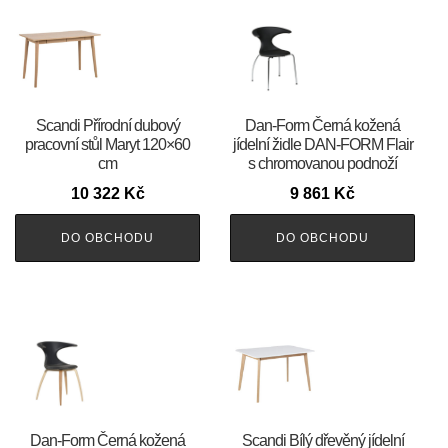
Scandi Přírodní dubový
​​​​​Dan-Form Černá kožená
pracovní stůl Maryt 120×60
jídelní židle DAN-FORM Flair
cm
s chromovanou podnoží
10 322
Kč
9 861
Kč
DO OBCHODU
DO OBCHODU
​​​​​Dan-Form Černá kožená
Scandi Bílý dřevěný jídelní