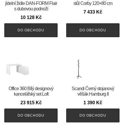
jídelní židle DAN-FORM Flair
stůl Corby 120×80 cm
s dubovou podnoží
7 433
Kč
10 128
Kč
DO OBCHODU
DO OBCHODU
Office 360 Bílý designový
Scandi Černý stojanový
kancelářský set Loft
věšák Hamburg II
23 915
Kč
1 390
Kč
DO OBCHODU
DO OBCHODU