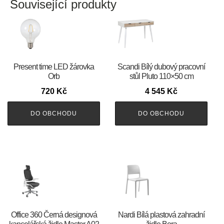
Související produkty
Present time LED žárovka
Scandi Bílý dubový pracovní
Orb
stůl Pluto 110×50 cm
720
Kč
4 545
Kč
DO OBCHODU
DO OBCHODU
Office 360 Černá designová
Nardi Bílá plastová zahradní