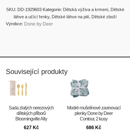
SKU:
DD-1929603
Kategorie:
Dětská výživa a krmení
,
Dětské
láhve a učící hrnky
,
Dětské láhve na pití
,
Dětské zboží
Výrobce:
Done by Deer
Související produkty
Sada zlatých nerezových
Modré mušelínové zavinovací
dětských příborů
plenky Done by Deer
Bloomingville Ally
Contour, 2 kusy
627
Kč
686
Kč