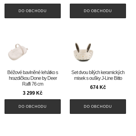
DO OBCHODU
DO OBCHODU
Béžové bavlněné lehátko s
Set dvou bílých keramických
hrazdičkou Done by Deer
misek s oušky J-Line Bitto
Raffi 76 cm
674
Kč
3 299
Kč
DO OBCHODU
DO OBCHODU