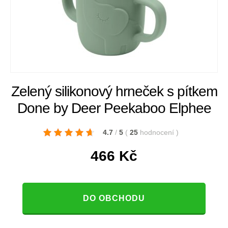
Zelený silikonový hrneček s pítkem
Done by Deer Peekaboo Elphee
4.7
/
5
(
25
hodnocení
)
466
Kč
DO OBCHODU