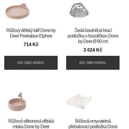
Růžový dětský talíř Done by
Šedá bavlněná hrací
Deer Peekaboo Elphee
podložka s hrazdičkou Done
by Deer Ø 90 cm
714
Kč
3 024
Kč
DO OBCHODU
DO OBCHODU
Růžová silikonová dětská
Béžová omyvatelná
miska Done by Deer
přebalovací podložka Done