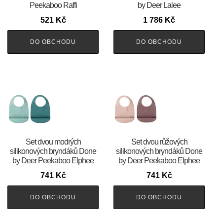
Peekaboo Raffi
by Deer Lalee
521
Kč
1 786
Kč
DO OBCHODU
DO OBCHODU
Set dvou modrých
Set dvou růžových
silikonových bryndáků Done
silikonových bryndáků Done
by Deer Peekaboo Elphee
by Deer Peekaboo Elphee
741
Kč
741
Kč
DO OBCHODU
DO OBCHODU