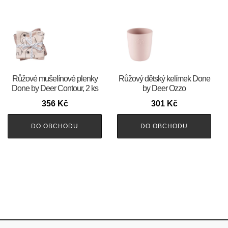
Růžové mušelínové plenky
Růžový dětský kelímek Done
Done by Deer Contour, 2 ks
by Deer Ozzo
356
Kč
301
Kč
DO OBCHODU
DO OBCHODU