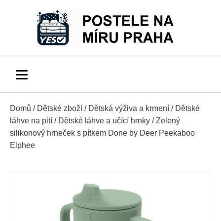
Domů
/
Dětské zboží
/
Dětská výživa a krmení
/
Dětské
láhve na pití
/
Dětské láhve a učící hrnky
/ Zelený
silikonový hrneček s pítkem Done by Deer Peekaboo
Elphee